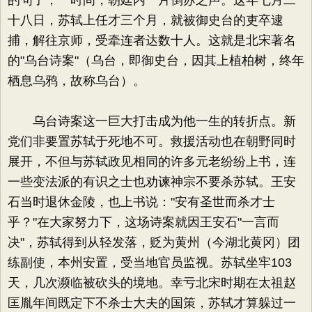
的句子，一时间，朝廷内一片倒苏之声。这年七月二
十八日，苏轼上任才三个月，就被御史台的吏卒逮
捕，解往京师，受牵连者达数十人。这就是北宋著名
的"乌台诗案"（乌台，即御史台，因其上植柏树，终年
栖息乌鸦，故称乌台）。
乌台诗案这一巨大打击成为他一生的转折点。新
党们非要置苏轼于死地不可。救援活动也在朝野同时
展开，不但与苏轼政见相同的许多元老纷纷上书，连
一些变法派的有识之士也劝谏神宗不要杀苏轼。王安
石当时退休金陵，也上书说："安有圣世而杀才士
乎？"在大家努力下，这场诗案就因王安石"一言而
决"，苏轼得到从轻发落，贬为黄州（今湖北黄冈）团
练副使，本州安置，受当地官员监视。苏轼坐牢103
天，几次濒临被砍头的境地。幸亏北宋时期在太祖赵
匡胤年间既定下不杀士大夫的国策，苏轼才算躲过一