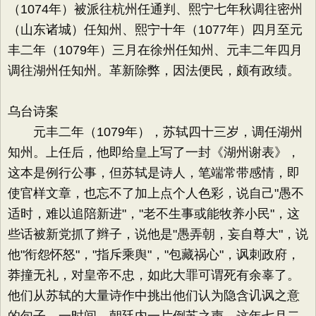
（1074年）被派往杭州任通判、熙宁七年秋调往密州
（山东诸城）任知州、熙宁十年（1077年）四月至元
丰二年（1079年）三月在徐州任知州、元丰二年四月
调往湖州任知州。革新除弊，因法便民，颇有政绩。
乌台诗案
元丰二年（1079年），苏轼四十三岁，调任湖州
知州。上任后，他即给皇上写了一封《湖州谢表》，
这本是例行公事，但苏轼是诗人，笔端常带感情，即
使官样文章，也忘不了加上点个人色彩，说自己"愚不
适时，难以追陪新进"，"老不生事或能牧养小民"，这
些话被新党抓了辫子，说他是"愚弄朝，妄自尊大"，说
他"衔怨怀怒"，"指斥乘舆"，"包藏祸心"，讽刺政府，
莽撞无礼，对皇帝不忠，如此大罪可谓死有余辜了。
他们从苏轼的大量诗作中挑出他们认为隐含讥讽之意