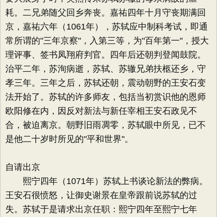
耗。二兄弟随父回乡奔丧。嘉祐四年十月守丧期满回
京，嘉祐六年（1061年），苏轼应中制科考试，即通
常所谓的"三年京察"，入第三等，为"百年第一"，授大
理评事、签书凤翔府判官。四年后还朝判登闻鼓院。
治平二年，苏洵病逝，苏轼、苏辙兄弟扶柩还乡，守
孝三年。三年之后，苏轼还朝，震动朝野的王安石变
法开始了。苏轼的许多师友，包括当初赏识他的恩师
欧阳修在内，因反对新法与新任宰相王安石政见不
合，被迫离京。朝野旧雨凋零，苏轼眼中所见，已不
是他二十岁时所见的"平和世界"。
自请出京
熙宁四年（1071年）苏轼上书谈论新法的弊病。
王安石很愤怒，让御史谢景在皇帝跟前说苏轼的过
失。苏轼于是请求出京任职：熙宁四年至熙宁七年