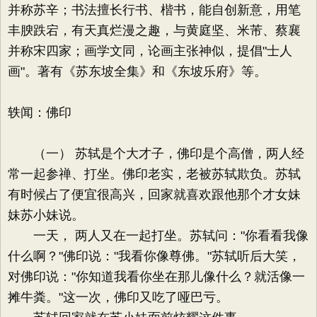
并称苏辛；书法擅长行书、楷书，能自创新意，用笔
丰腴跌宕，有天真烂漫之趣，与黄庭坚、米芾、蔡襄
并称宋四家；画学文同，论画主张神似，提倡"士人
画"。著有《苏东坡全集》和《东坡乐府》等。
轶闻：佛印
（一） 苏轼是个大才子，佛印是个高僧，两人经
常一起参禅、打坐。佛印老实，老被苏轼欺负。苏轼
有时候占了便宜很高兴，回家就喜欢跟他那个才女妹
妹苏小妹说。
一天， 两人又在一起打坐。苏轼问："你看看我像
什么啊？"佛印说："我看你像尊佛。"苏轼听后大笑，
对佛印说："你知道我看你坐在那儿像什么？就活像一
摊牛粪。"这一次，佛印又吃了哑巴亏。