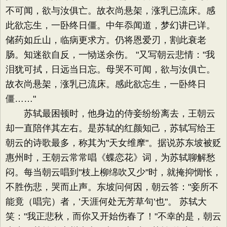
不可闻，欲与汝俱亡。故衣尚悬架，涨乳已流床。感
此欲忘生，一卧终日僵。中年忝闻道，梦幻讲已详。
储药如丘山，临病更求方。仍将恩爱刃，割此衰老
肠。知迷欲自反，一恸送余伤。 "又写朝云悲情："我
泪犹可拭，日远当日忘。母哭不可闻，欲与汝俱亡。
故衣尚悬架，涨乳已流床。感此欲忘生，一卧终日
僵……"
苏轼最困顿时，他身边的侍妾纷纷离去，王朝云
却一直陪伴其左右。是苏轼的红颜知己，苏轼写给王
朝云的诗歌最多，称其为"天女维摩"。据说苏东坡被贬
惠州时，王朝云常常唱《蝶恋花》词，为苏轼聊解愁
闷。每当朝云唱到"枝上柳绵吹又少"时，就掩抑惆怅，
不胜伤悲，哭而止声。东坡问何因，朝云答："妾所不
能竟（唱完）者，’天涯何处无芳草句’也"。 苏轼大
笑："我正悲秋，而你又开始伤春了！"不幸的是，朝云