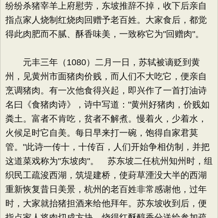
纷纷杀猪宰羊上府慰劳，东坡推辞不掉，收下后亲自
指点家人烧制红烧肉回赠予老百姓。大家食后，都觉
得此肉肥而不腻、酥香味美，一致称它为"回赠肉"。
元丰三年（1080）二月一日，苏轼被谪贬到黄
州，见黄州市面猪肉价贱，而人们不大吃它，便亲自
烹调猪肉。有一次他食得兴起，即兴作了一首打油诗
名曰《食猪肉诗》，诗中写道："黄州好猪肉，价贱如
粪土。富者不肯吃，贫者不解煮。慢着火，少着水，
火候足时它自美。每日早来打一碗，饱得自家君莫
管。"此诗一传十，十传百，人们开始争相仿制，并把
这道菜戏称为"东坡肉"。 苏东坡二任杭州知州时，组
织民工疏浚西湖，筑堤建桥，使葑草湮没大半的西湖
重新恢复昔日美景，杭州的老百姓非常感谢他，过年
时，大家就抬猪担酒来给他拜年。苏东坡收到后，便
指点家人将肉切成方块，烧得红酥醇香分送给参加疏