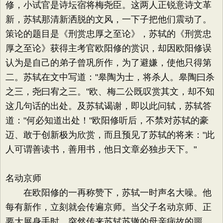
修，小试官是诗坛宿将梅尧臣。这两人正锐意诗文革
新，苏轼那清新洒脱的文风，一下子把他们震动了。
策论的题目是《刑赏忠厚之至论》，苏轼的《刑赏忠
厚之至论》获得主考官欧阳修的赏识，却因欧阳修误
认为是自己的弟子曾巩所作，为了避嫌，使他只得第
二。苏轼在文中写道："皋陶为士，将杀人。皋陶曰杀
之三，尧曰宥之三。"欧、梅二公既叹赏其文，却不知
这几句话的出处。及苏轼谒谢，即以此问轼，苏轼答
道："何必知道出处！"欧阳修听后，不禁对苏轼的豪
迈、敢于创新极为欣赏，而且预见了苏轼的将来："此
人可谓善读书，善用书，他日文章必独步天下。"
名动京师
在欧阳修的一再称赞下，苏轼一时声名大噪。他
每有新作，立刻就会传遍京师。当父子名动京师、正
要大展身手时，突然传来苏轼苏辙的母亲病故的噩