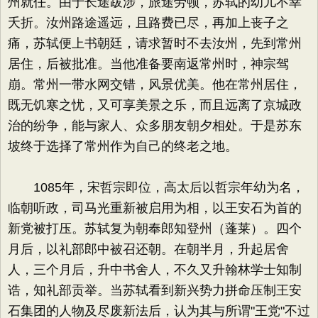
州就任。由于长途跋涉，旅途劳顿，苏轼的幼儿不幸
夭折。汝州路途遥远，且路费已尽，再加上丧子之
痛，苏轼便上书朝廷，请求暂时不去汝州，先到常州
居住，后被批准。当他准备要南返常州时，神宗驾
崩。常州一带水网交错，风景优美。他在常州居住，
既无饥寒之忧，又可享美景之乐，而且远离了京城政
治的纷争，能与家人、众多朋友朝夕相处。于是苏东
坡终于选择了常州作为自己的终老之地。
1085年，宋哲宗即位，高太后以哲宗年幼为名，
临朝听政，司马光重新被启用为相，以王安石为首的
新党被打压。苏轼复为朝奉郎知登州（蓬莱）。四个
月后，以礼部郎中被召还朝。在朝半月，升起居舍
人，三个月后，升中书舍人，不久又升翰林学士知制
诰，知礼部贡举。当苏轼看到新兴势力拼命压制王安
石集团的人物及尽废新法后，认为其与所谓"王党"不过