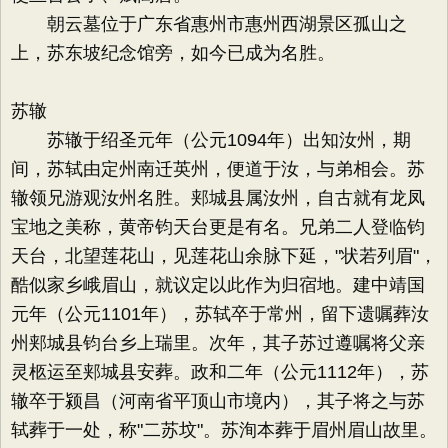
朝云墓位于广东省惠州市惠州西湖景区孤山之
上，苏东坡纪念馆旁，如今已成为名胜。
苏辙
苏辙于绍圣元年（公元1094年）出知汝州，期
间，苏轼由定州南迁英州，便道于汝，与弟相会。苏
辙领兄游观汝州名胜。郏城县属汝州，自古就有龙凤
宝地之美称，黄帝钧天台更是有名。兄弟二人登临钧
天台，北望莲花山，见莲花山余脉下延，"状若列眉"，
酷似家乡峨眉山，就议定以此作为归宿地。建中靖国
元年（公元1101年），苏轼卒于常州，留下遗嘱葬汝
州郏城县钧台乡上瑞里。次年，其子苏过遵嘱将父亲
灵柩运至郏城县安葬。政和二年（公元1112年），苏
辙卒于颍昌（河南省平顶山市境内），其子将之与苏
轼葬于一处，称"二苏坟"。苏洵本葬于眉州眉山故里。