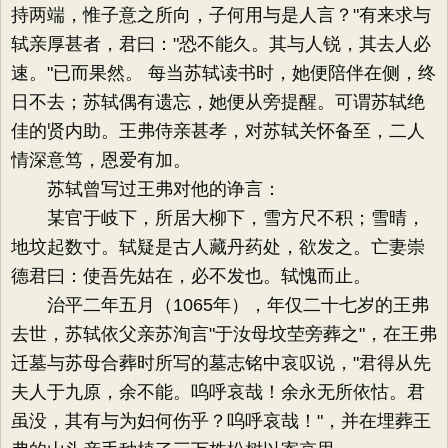
持两端，惟子意之所向，子何用与是人言？"有来求与
轼亲厚甚者，君曰："恐不能久。其与人锐，其去人必
速。"已而果然。 每当苏轼读书时，她便陪伴在侧，终
日不去；苏轼偶有遗忘，她便从旁提醒。可谓苏轼绝
佳的贤内助。王弗侍亲甚孝，对苏轼关怀备至，二人
情深意笃，恩爱有加。
苏轼曾写过王弗对他的诤言：
某官于岐下，所居大柳下，雪方尺不积；雪晴，
地坟起数寸。轼疑是古人藏丹药处，欲发之。亡妻崇
德君曰：使吾先姑在，必不发也。轼愧而止。
治平二年五月（1065年），年仅二十七岁的王弗
去世，苏轼依父亲苏洵言"于汝母坟茔旁葬之"，在王弗
迁墓与苏母合葬时所写的墓志铭中哀叹说，"君得从先
夫人于九原，余不能。呜呼哀哉！余永无所依怙。君
虽没，其有与为妇何伤乎？呜呼哀哉！"，并在埋葬王