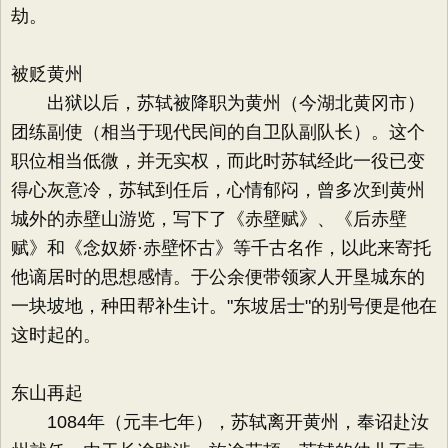
劫。
被贬黄州
出狱以后，苏轼被降职为黄州（今湖北黄冈市）
团练副使（相当于现代民间的自卫队副队长）。这个
职位相当低微，并无实权，而此时苏轼经此一役已变
得心灰意冷，苏轼到任后，心情郁闷，曾多次到黄州
城外的赤壁山游览，写下了《赤壁赋》、《后赤壁
赋》和《念奴娇·赤壁怀古》等千古名作，以此来寄托
他谪居时的思想感情。于公余便带领家人开垦城东的
一块坡地，种田帮补生计。"东坡居士"的别号便是他在
这时起的。
东山再起
1084年（元丰七年），苏轼离开黄州，奉诏赴汝