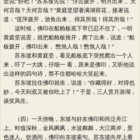
坚说:"好吧！"苏东坡先说："浮云拨开，明月出来， 天
何言哉？天何言哉？"黄庭坚望著满湖荷花，接著说
道："莲萍拨开，游鱼出来， 得其所哉！得其所哉！"
这时候，佛印在船舱板底下早已忍不住了，一听
黄庭坚说罢，就把船舱板推开，爬了出来，说道："船
板拨开，佛印出来， 憋煞人哉！憋煞人哉！"
苏东坡和黄庭坚，看见船板底下突然爬出一个人
来，吓了一大跳，仔细一 看，原来是佛印，又听他说
出这样的四句诗，禁不住都哈哈大笑起来。
苏东坡拉住佛印就坐，说道："你藏得好，对得也
妙，今天到底又被你吃上了！" 于是，三人赏月游湖，
谈笑风生。
（四）一天傍晚，东坡与好友佛印和尚泛舟江
上。时值深秋，金风飒飒，水波粼粼，大江两岸，景
色迷人。饮酒间，佛印向东坡索句。苏东坡向岸上看