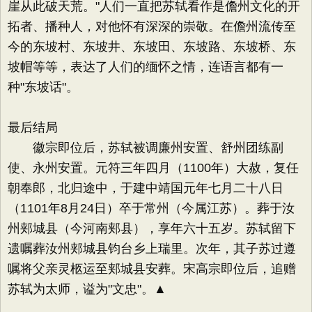
崖从此破天荒。"人们一直把苏轼看作是儋州文化的开
拓者、播种人，对他怀有深深的崇敬。在儋州流传至
今的东坡村、东坡井、东坡田、东坡路、东坡桥、东
坡帽等等，表达了人们的缅怀之情，连语言都有一
种"东坡话"。
最后结局
徽宗即位后，苏轼被调廉州安置、舒州团练副
使、永州安置。元符三年四月（1100年）大赦，复任
朝奉郎，北归途中，于建中靖国元年七月二十八日
（1101年8月24日）卒于常州（今属江苏）。葬于汝
州郏城县（今河南郏县），享年六十五岁。苏轼留下
遗嘱葬汝州郏城县钧台乡上瑞里。次年，其子苏过遵
嘱将父亲灵柩运至郏城县安葬。宋高宗即位后，追赠
苏轼为太师，谥为"文忠"。▲