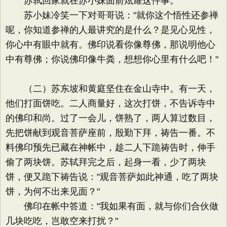
苏轼回家就在苏小妹面前炫耀这件事。
苏小妹冷笑一下对哥哥说："就你这个悟性还参禅
呢，你知道参禅的人最讲究的是什么？是见心见性，
你心中有眼中就有。佛印说看你像尊佛，那说明他心
中有尊佛；你说佛印像牛粪，想想你心里有什么吧！"
（二）苏东坡和黄庭坚住在金山寺中。有一天，
他们打面饼吃。二人商量好，这次打饼，不告诉寺中
的佛印和尚。过了一会儿，饼熟了，两人算过数目，
先把饼献到观音菩萨座前，殷勤下拜，祷告一番。不
料佛印预先已藏在神帐中，趁二人下跪祷告时，伸手
偷了两块饼。苏轼拜完之后，起身一看，少了两块
饼，便又跪下祷告说："观音菩萨如此神通，吃了两块
饼，为何不出来见面？"
佛印在帐中答道："我如果有面，就与你们合伙做
几块吃吃，岂敢空来打扰？"