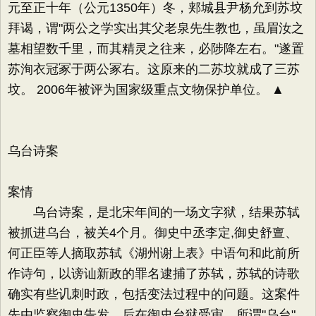
元至正十年（公元1350年）冬，郏城县尹杨允到苏坟
拜谒，谓"两公之学实出其父老泉先生教也，虽眉汝之
墓相望数千里，而其精灵之往来，必陟降左右。"遂置
苏洵衣冠冢于两公冢右。这原来的二苏坟就成了三苏
坟。 2006年被评为国家级重点文物保护单位。 ▲
乌台诗案
案情
乌台诗案，是北宋年间的一场文字狱，结果苏轼
被抓进乌台，被关4个月。御史中丞李定,御史舒亶、
何正臣等人摘取苏轼《湖州谢上表》中语句和此前所
作诗句，以谤讪新政的罪名逮捕了苏轼，苏轼的诗歌
确实有些讥刺时政，包括变法过程中的问题。这案件
先由监察御史告发，后在御史台狱受审。所谓"乌台"，