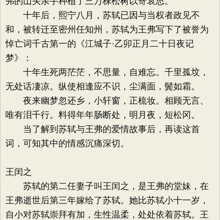
弗的山头亲手种植了三万株松树以寄哀思。
十年后，熙宁八月，苏轼已因与当权者政见不
和，被转迁至密州任知州，苏轼为王弗写下了被誉为
悼亡词千古第一的《江城子·乙卯正月二十日夜记
梦》：
十年生死两茫茫，不思量，自难忘。千里孤坟，
无处话凄凉。纵使相逢应不识，尘满面，鬓如霜。
夜来幽梦忽还乡，小轩窗，正梳妆。相顾无言、
唯有泪千行。料得年年肠断处，明月夜，短松冈。
当了解到苏轼与王弗的爱情故事后，再读这首
词，可知其中的情感沉痛深切。
王闰之
苏轼的第二任妻子叫王闰之，是王弗的堂妹，在
王弗逝世后第三年嫁给了苏轼。她比苏轼小十一岁，
自小对苏轼崇拜有加，生性温柔，处处依着苏轼。王