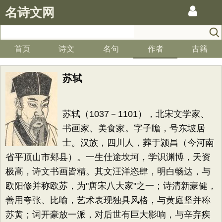
名诗文网
首页
诗文
名句
作者
古籍
苏轼
苏轼（1037－1101），北宋文学家、
书画家、美食家。字子瞻，号东坡居
士。汉族，四川人，葬于颍昌（今河南
省平顶山市郏县）。一生仕途坎坷，学识渊博，天资
极高，诗文书画皆精。其文汪洋恣肆，明白畅达，与
欧阳修并称欧苏，为"唐宋八大家"之一；诗清新豪健，
善用夸张、比喻，艺术表现独具风格，与黄庭坚并称
苏黄；词开豪放一派，对后世有巨大影响，与辛弃疾