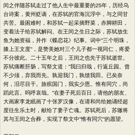
闰之伴随苏轼走过了他人生中最重要的25年，历经乌
台诗案，黄州贬谪，在苏轼的官海沉浮中，与之同甘
共苦。最困难时，和苏轼一起采摘野菜，赤脚耕田，
变着法子给苏轼解闷。在王闰之生日之际，苏轼放生
鱼为她资福，并作《蝶恋花》纪事。词中"三个明珠，
膝上王文度"，是赞美她对三个儿子都一视同仁，疼爱
不分彼此。二十五年之后，王闰之也先于苏轼逝世。
苏轼痛断肝肠，写祭文道："我曰归哉，行返丘园。曾
不少须，弃我而先。孰迎我门，孰馈我田。已矣奈
何，泪尽目干。旅殡国门，我实少恩。惟有同穴，尚
蹈此言。呜呼哀哉。"在妻子死后百日，请他的朋友、
大画家李龙眠画了十张罗汉像，在请和尚给她诵经超
度往生乐土时，献给了妻子亡魂。苏轼死后，苏辙将
其与王闰之合葬，实现了祭文中"惟有同穴"的愿望。