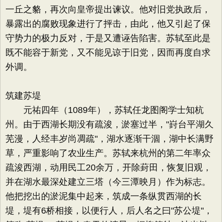
一丘之貉，再次向皇帝提出谏议。他对旧党执政后，
暴露出的腐败现象进行了抨击，由此，他又引起了保
守势力的极力反对，于是又遭诬告陷害。苏轼至此是
既不能容于新党，又不能见谅于旧党，因而再度自求
外调。
筑建苏堤
元祐四年（1089年），苏轼任龙图阁学士知杭
州。由于西湖长期没有疏浚，淤塞过半，"崶台平湖久
芜漫，人经丰岁尚凋疏"，湖水逐渐干涸，湖中长满野
草，严重影响了农业生产。苏轼来杭州的第二年率众
疏浚西湖，动用民工20余万，开除葑田，恢复旧观，
并在湖水最深处建立三塔（今三潭映月）作为标志。
他把挖出的淤泥集中起来，筑成一条纵贯西湖的长
堤，堤有6桥相接，以便行人，后人名之曰"苏公堤"，