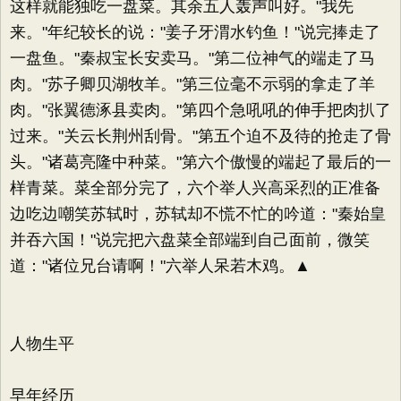
这样就能独吃一盘菜。其余五人轰声叫好。"我先
来。"年纪较长的说："姜子牙渭水钓鱼！"说完捧走了
一盘鱼。"秦叔宝长安卖马。"第二位神气的端走了马
肉。"苏子卿贝湖牧羊。"第三位毫不示弱的拿走了羊
肉。"张翼德涿县卖肉。"第四个急吼吼的伸手把肉扒了
过来。"关云长荆州刮骨。"第五个迫不及待的抢走了骨
头。"诸葛亮隆中种菜。"第六个傲慢的端起了最后的一
样青菜。菜全部分完了，六个举人兴高采烈的正准备
边吃边嘲笑苏轼时，苏轼却不慌不忙的吟道："秦始皇
并吞六国！"说完把六盘菜全部端到自己面前，微笑
道："诸位兄台请啊！"六举人呆若木鸡。▲
人物生平
早年经历