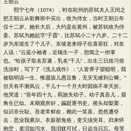
王朝云
熙宁七年（1074），时在杭州的苏轼夫人王闰之
把王朝云从歌舞班中买出，收为侍女，当时王朝云年
仅十二岁。她长大后，大约是在黄州，被苏轼收为侍
妾。苏轼为她起字"子霞"，比苏轼小二十六岁。二十二
岁为东坡生了个儿子。东坡老来得子欣喜若狂，对友
人说："云蓝小袖者，近辄生一子，想闻之一拊掌
也。"给孩子取名苏遁，乳名"干儿"，出生三日按习俗
洗浴时，写下了《洗儿戏作》："人皆养子望聪明，我
被聪明误一生。惟愿孩儿愚且鲁，无灾无难到公卿。"
但天有不测风云，干儿十一个月大时因病不幸夭折。
他哭道："吾年四十九，羁旅失幼子。幼子真吾儿，眉
角生已似。未期观所好，蹁跹逐书史。摇头却梨栗，
似识非分耻。吾老常鲜欢，赖此一笑喜。忽然遭夺
去，恶业我累尔。衣薪那免俗，变灭须臾耳。归来怀
抱空，老泪如泻水。我泪犹可拭，日远当日忘。母哭