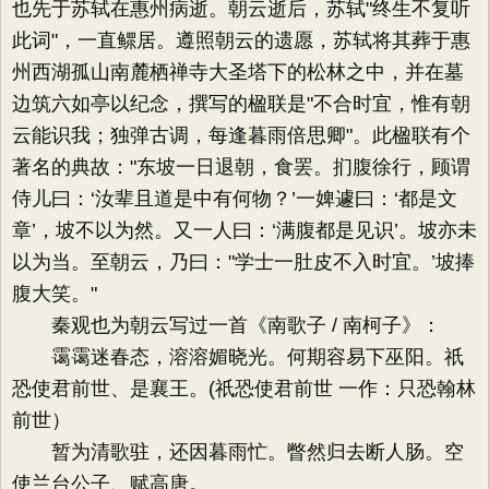
也先于苏轼在惠州病逝。朝云逝后，苏轼"终生不复听
此词"，一直鳏居。遵照朝云的遗愿，苏轼将其葬于惠
州西湖孤山南麓栖禅寺大圣塔下的松林之中，并在墓
边筑六如亭以纪念，撰写的楹联是"不合时宜，惟有朝
云能识我；独弹古调，每逢暮雨倍思卿"。此楹联有个
著名的典故："东坡一日退朝，食罢。扪腹徐行，顾谓
侍儿曰：‘汝辈且道是中有何物？’一婢遽曰：‘都是文
章’，坡不以为然。又一人曰：‘满腹都是见识’。坡亦未
以为当。至朝云，乃曰："学士一肚皮不入时宜。’坡捧
腹大笑。"
秦观也为朝云写过一首《南歌子 / 南柯子》：
霭霭迷春态，溶溶媚晓光。何期容易下巫阳。祇
恐使君前世、是襄王。(祇恐使君前世 一作：只恐翰林
前世）
暂为清歌驻，还因暮雨忙。瞥然归去断人肠。空
使兰台公子、赋高唐。