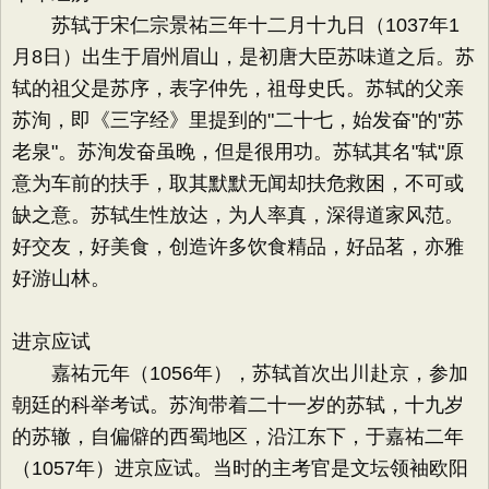
苏轼于宋仁宗景祐三年十二月十九日（1037年1
月8日）出生于眉州眉山，是初唐大臣苏味道之后。苏
轼的祖父是苏序，表字仲先，祖母史氏。苏轼的父亲
苏洵，即《三字经》里提到的"二十七，始发奋"的"苏
老泉"。苏洵发奋虽晚，但是很用功。苏轼其名"轼"原
意为车前的扶手，取其默默无闻却扶危救困，不可或
缺之意。苏轼生性放达，为人率真，深得道家风范。
好交友，好美食，创造许多饮食精品，好品茗，亦雅
好游山林。
进京应试
嘉祐元年（1056年），苏轼首次出川赴京，参加
朝廷的科举考试。苏洵带着二十一岁的苏轼，十九岁
的苏辙，自偏僻的西蜀地区，沿江东下，于嘉祐二年
（1057年）进京应试。当时的主考官是文坛领袖欧阳