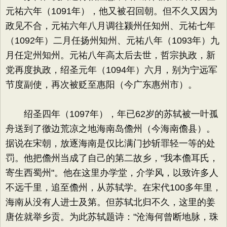
元祐六年（1091年），他又被召回朝。但不久又因为
政见不合，元祐六年八月调往颍州任知州、元祐七年
（1092年）二月任扬州知州、元祐八年（1093年）九
月任定州知州。元祐八年高太后去世，哲宗执政，新
党再度执政，绍圣元年（1094年）六月，别为宁远军
节度副使，再次被贬至惠阳（今广东惠州市）。
绍圣四年（1097年），年已62岁的苏轼被一叶孤
舟送到了徼边荒凉之地海南岛儋州（今海南儋县）。
据说在宋朝，放逐海南是仅比满门抄斩罪轻一等的处
罚。他把儋州当成了自己的第二故乡，"我本儋耳氏，
寄生西蜀州"。他在这里办学堂，介学风，以致许多人
不远千里，追至儋州，从苏轼学。在宋代100多年里，
海南从没有人进士及第。但苏轼北归不久，这里的姜
唐佐就举乡贡。为此苏轼题诗："沧海何曾断地脉，珠