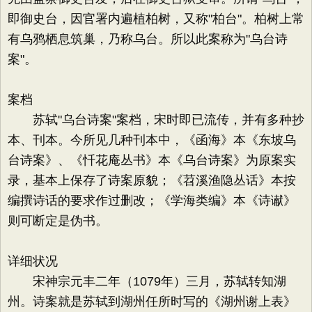
即御史台，因官署内遍植柏树，又称"柏台"。柏树上常
有乌鸦栖息筑巢，乃称乌台。所以此案称为"乌台诗
案"。
案档
苏轼"乌台诗案"案档，宋时即已流传，并有多种抄
本、刊本。今所见几种刊本中，《函海》本《东坡乌
台诗案》、《忏花庵丛书》本《乌台诗案》为原案实
录，基本上保存了诗案原貌；《苕溪渔隐丛话》本按
编撰诗话的要求作过删改；《学海类编》本《诗谳》
则可断定是伪书。
详细状况
宋神宗元丰二年（1079年）三月，苏轼转知湖
州。诗案就是苏轼到湖州任所时写的《湖州谢上表》