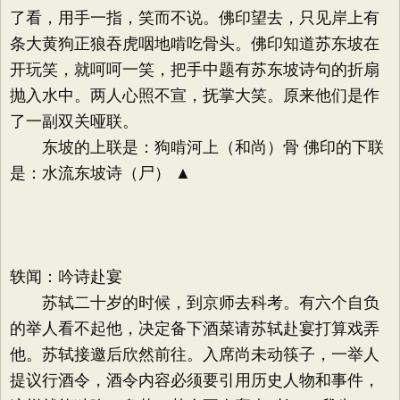
了看，用手一指，笑而不说。佛印望去，只见岸上有
条大黄狗正狼吞虎咽地啃吃骨头。佛印知道苏东坡在
开玩笑，就呵呵一笑，把手中题有苏东坡诗句的折扇
抛入水中。两人心照不宣，抚掌大笑。原来他们是作
了一副双关哑联。
东坡的上联是：狗啃河上（和尚）骨 佛印的下联
是：水流东坡诗（尸） ▲
轶闻：吟诗赴宴
苏轼二十岁的时候，到京师去科考。有六个自负
的举人看不起他，决定备下酒菜请苏轼赴宴打算戏弄
他。苏轼接邀后欣然前往。入席尚未动筷子，一举人
提议行酒令，酒令内容必须要引用历史人物和事件，