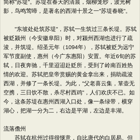
简称"苏堤"。苏堤在春天的清晨，烟柳笼纱，波光树
影，鸟鸣莺啼，是著名的西湖十景之一"苏堤春晓"。
"东坡处处筑苏堤"，苏轼一生筑过三条长堤。苏轼
被贬颍州（今安徽阜阳）时，对颍州西湖也进行了疏
浚，并筑堤。绍圣元年（1094年），苏轼被贬为远宁
军节度副使，惠州（今广东惠阳）安置。年近6旬的苏
轼，日夜奔驰，千里迢迢赴贬所，受到了岭南百姓热
情的欢迎。苏轼把皇帝赏赐的黄金拿出来，捐助疏浚
西湖，并修了一条长堤。为此，"父老喜云集，箪壶无
空携，三日饮不散，杀尽村西鸡"，人们欢庆不已。如
今，这条苏堤在惠州西湖入口处，像一条绿带，横穿
湖心，把湖一分为二，右边是平湖，左边是丰湖。
流落儋州
苏轼在杭州过得很惬意，自比唐代的白居易。但