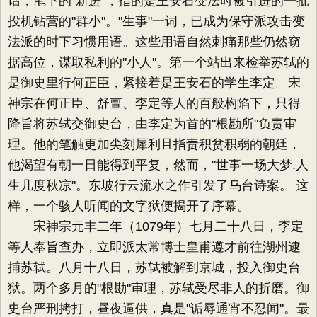
话，笔下的"新进"，指的是王安石变法时被引进的一批
投机钻营的"群小"。"生事"一词，已成为保守派攻击变
法派的时下习惯用语。这些用语自然刺痛那些仍然窃
据高位，谋取私利的"小人"。第一个站出来检举苏轼的
是御史里行何正臣，紧接着是王安石的学生李定。宋
神宗在何正臣、舒亶、李定等人的百般构陷下，只得
降旨将苏轼交御史台，由李定为首的"根勘所"负责审
理。他的笔触更加尖刻犀利且指责积贫积弱的朝廷，
他渴望有朝一日能得到平复，然而，"世事一场大梦.人
生几度秋凉"。东坡行云流水之作引发了乌台诗案。 这
样，一个骇人听闻的文字狱便揭开了序幕。
宋神宗元丰二年（1079年）七月二十八日，李定
等人奉旨查办，立即派太常博士皇甫遵才前往湖州逮
捕苏轼。八月十八日，苏轼被解到京城，投入御史台
狱。两个多月的"根勘"审理，苏轼受尽非人的折磨。御
史台严刑拷打，昼夜逼供，真是"诟辱通宵不忍闻"。最