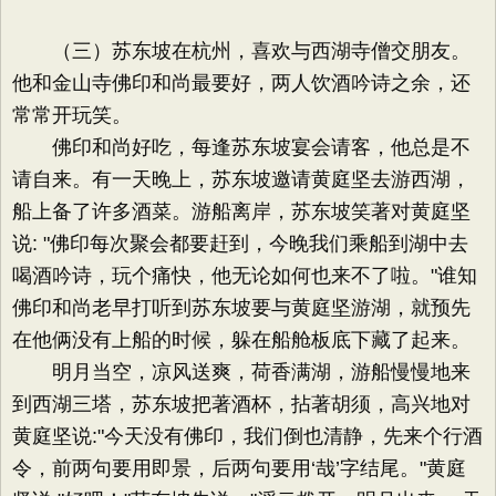
（三）苏东坡在杭州，喜欢与西湖寺僧交朋友。
他和金山寺佛印和尚最要好，两人饮酒吟诗之余，还
常常开玩笑。
佛印和尚好吃，每逢苏东坡宴会请客，他总是不
请自来。有一天晚上，苏东坡邀请黄庭坚去游西湖，
船上备了许多酒菜。游船离岸，苏东坡笑著对黄庭坚
说: "佛印每次聚会都要赶到，今晚我们乘船到湖中去
喝酒吟诗，玩个痛快，他无论如何也来不了啦。"谁知
佛印和尚老早打听到苏东坡要与黄庭坚游湖，就预先
在他俩没有上船的时候，躲在船舱板底下藏了起来。
明月当空，凉风送爽，荷香满湖，游船慢慢地来
到西湖三塔，苏东坡把著酒杯，拈著胡须，高兴地对
黄庭坚说:"今天没有佛印，我们倒也清静，先来个行酒
令，前两句要用即景，后两句要用‘哉’字结尾。"黄庭